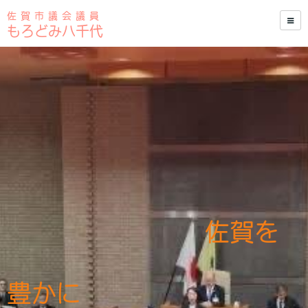
佐 賀 市 議 会 議 員
もろどみ八千代
佐賀を
豊かに