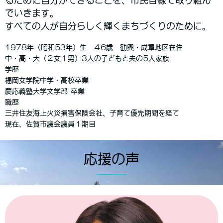
るために自分ができることを、市民目線で取り組ん
でいきます。
すべての人が自分らしく輝くまちづくりのために。
1978年（昭和53年）生 ４6歳 勧興・成章地区在住
中・高・大（２女１男）3人の子どもと夫の5人家族
学歴
福岡女学院中学・高校卒業
慶応義塾大学文学部 卒業
職歴
三井住友海上火災損害保険会社、子育て優先期間を経て
現在、佐賀市議会議員１期目
応援の声