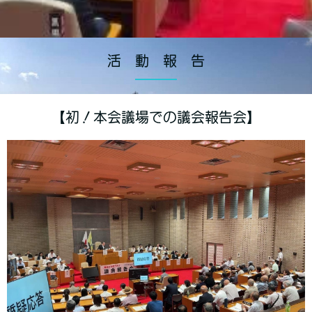
活 動 報 告
【初！本会議場での議会報告会】